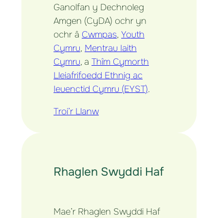
Ganolfan y Dechnoleg
Amgen (CyDA) ochr yn
ochr â
Cwmpas
,
Youth
Cymru
,
Mentrau Iaith
Cymru
, a
Thîm Cymorth
Lleiafrifoedd Ethnig ac
Ieuenctid Cymru (EYST)
.
Troi’r Llanw
Rhaglen Swyddi Haf
Mae’r Rhaglen Swyddi Haf