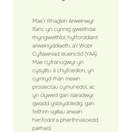
Mae’r Rhaglen Arweinwyr
Ifanc yn cynnig gweithdai
rhyngweithiol, hyfforddiant
arweinyddiaeth, a’r Wobr
Cyflawniad Ieuenctid (YAA).
Mae cyfranogwyr yn
cysylltu â chyfoedion, yn
cymryd rhan mewn
prosiectau cymunedol, ac
yn clywed gan siaradwyr
gwadd ysbrydoledig, gan
feithrin sgiliau arwain
hanfodol a pherthnasoedd
parhaol.