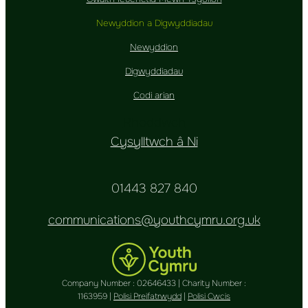
Newyddion a Digwyddiadau
Newyddion
Digwyddiadau
Codi arian
Rhoddwch
Cysylltwch â Ni
01443 827 840
communications@youthcymru.org.uk
Company Number : 02646433 | Charity Number :
1163959 |
Polisi Preifatrwydd
|
Polisi Cwcis