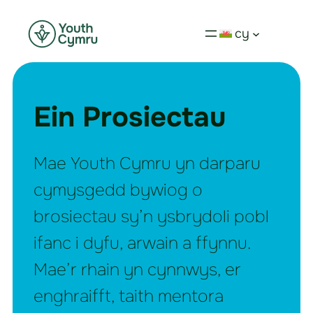
cy
Ein Prosiectau
Mae Youth Cymru yn darparu
cymysgedd bywiog o
brosiectau sy’n ysbrydoli pobl
ifanc i dyfu, arwain a ffynnu.
Mae’r rhain yn cynnwys, er
enghraifft, taith mentora