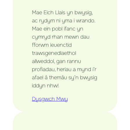
Mae Eich Llais yn bwysig,
ac rydym ni yma i wrando.
Mae ein pobl ifanc yn
cymryd rhan mewn dau
fforwm ieuenctid
trawsgenedlaethol
allweddol, gan rannu
profiadau, heriau a mynd i’r
afael â themâu sy’n bwysig
iddyn nhw!
Dysgwch Mwy