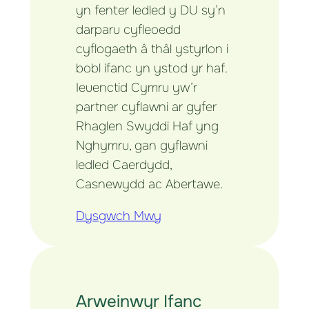
yn fenter ledled y DU sy’n
darparu cyfleoedd
cyflogaeth â thâl ystyrlon i
bobl ifanc yn ystod yr haf.
Ieuenctid Cymru yw’r
partner cyflawni ar gyfer
Rhaglen Swyddi Haf yng
Nghymru, gan gyflawni
ledled Caerdydd,
Casnewydd ac Abertawe.
Dysgwch Mwy
Arweinwyr Ifanc