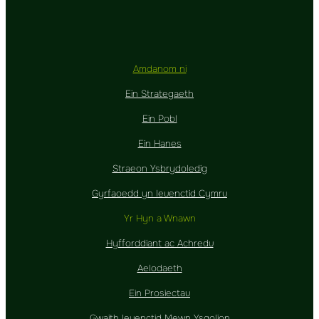
Amdanom ni
Ein Strategaeth
Ein Pobl
Ein Hanes
Straeon Ysbrydoledig
Gyrfaoedd yn Ieuenctid Cymru
Yr Hyn a Wnawn
Hyfforddiant ac Achredu
Aelodaeth
Ein Prosiectau
Gwaith Ieuenctid Mewn Ysgolion