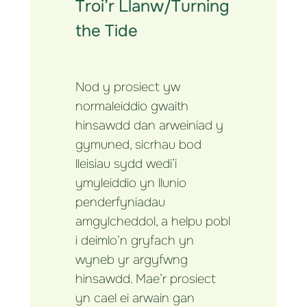
Troi’r Llanw/Turning
the Tide
Nod y prosiect yw
normaleiddio gwaith
hinsawdd dan arweiniad y
gymuned, sicrhau bod
lleisiau sydd wedi’i
ymyleiddio yn llunio
penderfyniadau
amgylcheddol, a helpu pobl
i deimlo’n gryfach yn
wyneb yr argyfwng
hinsawdd. Mae’r prosiect
yn cael ei arwain gan