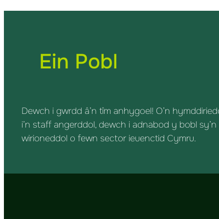
Ein Pobl
Dewch i gwrdd â’n tîm anhygoel! O’n hymddiried
i’n staff angerddol, dewch i adnabod y bobl sy’n
wirioneddol o fewn sector ieuenctid Cymru.