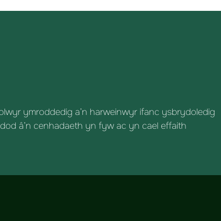
olwyr ymroddedig a’n harweinwyr ifanc ysbrydoledig
 dod â’n cenhadaeth yn fyw ac yn cael effaith