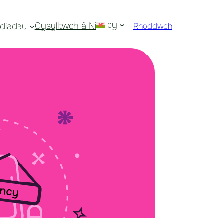
cy
Cysylltwch â Ni
diadau
Rhoddwch