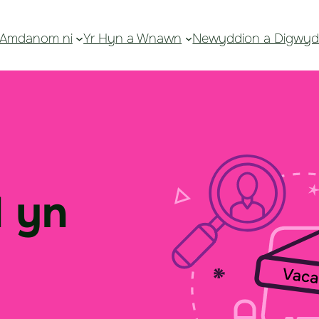
Amdanom ni
Yr Hyn a Wnawn
Newyddion a Digwyd
 yn