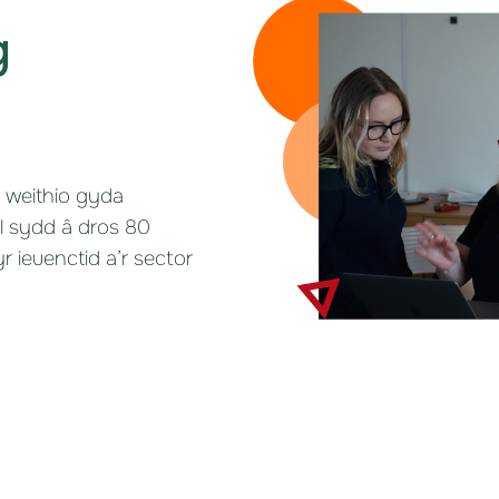
g
i weithio gyda
ol sydd â dros 80
 ieuenctid a’r sector