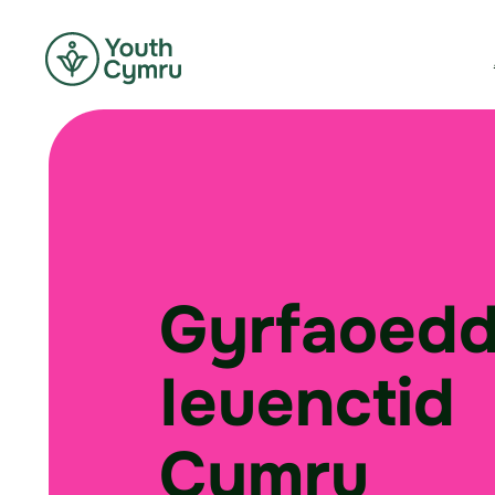
Gyrfaoedd
Ieuenctid
Cymru