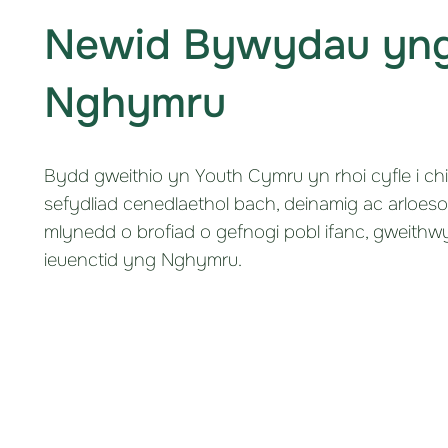
Newid Bywydau yn
Nghymru
Bydd gweithio yn Youth Cymru yn rhoi cyfle i ch
sefydliad cenedlaethol bach, deinamig ac arloes
mlynedd o brofiad o gefnogi pobl ifanc, gweithwyr
ieuenctid yng Nghymru.