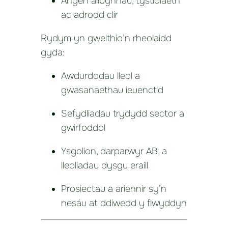
Angen allbynnau, tystiolaeth
ac adrodd clir
Rydym yn gweithio’n rheolaidd
gyda:
Awdurdodau lleol a
gwasanaethau ieuenctid
Sefydliadau trydydd sector a
gwirfoddol
Ysgolion, darparwyr AB, a
lleoliadau dysgu eraill
Prosiectau a ariennir sy’n
nesáu at ddiwedd y flwyddyn