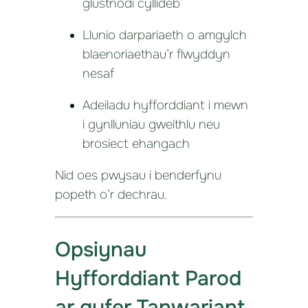
glustnodi cyllideb
Llunio darpariaeth o amgylch
blaenoriaethau’r flwyddyn
nesaf
Adeiladu hyfforddiant i mewn
i gynlluniau gweithlu neu
brosiect ehangach
Nid oes pwysau i benderfynu
popeth o’r dechrau.
Opsiynau
Hyfforddiant Parod
ar gyfer Tanwariant