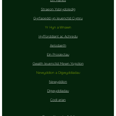
Ein Hanes
Straeon Ysbrydoledig
Gyrfaoedd yn Ieuenctid Cymru
Yr Hyn a Wnawn
Hyfforddiant ac Achredu
Aelodaeth
Ein Prosiectau
Gwaith Ieuenctid Mewn Ysgolion
Newyddion a Digwyddiadau
Newyddion
Digwyddiadau
Codi arian
Rhoddwch