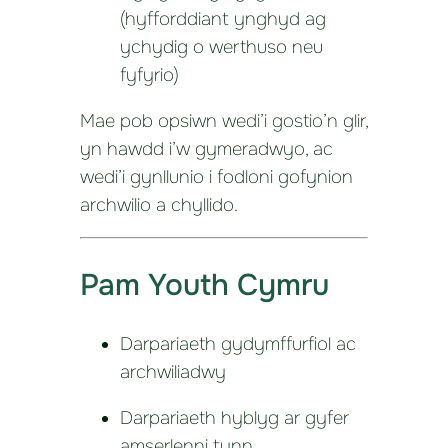
(hyfforddiant ynghyd ag
ychydig o werthuso neu
fyfyrio)
Mae pob opsiwn wedi’i gostio’n glir,
yn hawdd i’w gymeradwyo, ac
wedi’i gynllunio i fodloni gofynion
archwilio a chyllido.
Pam Youth Cymru
Darpariaeth gydymffurfiol ac
archwiliadwy
Darpariaeth hyblyg ar gyfer
amserlenni tynn