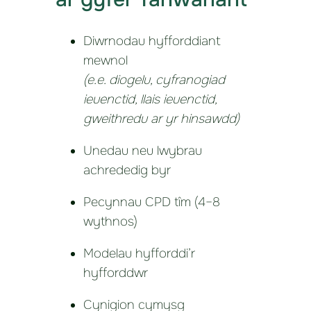
Diwrnodau hyfforddiant
mewnol
(e.e. diogelu, cyfranogiad
ieuenctid, llais ieuenctid,
gweithredu ar yr hinsawdd)
Unedau neu lwybrau
achrededig byr
Pecynnau CPD tîm (4–8
wythnos)
Modelau hyfforddi’r
hyfforddwr
Cynigion cymysg