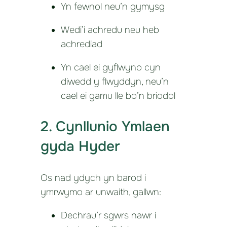
Yn fewnol neu’n gymysg
Wedi’i achredu neu heb
achrediad
Yn cael ei gyflwyno cyn
diwedd y flwyddyn, neu’n
cael ei gamu lle bo’n briodol
2. Cynllunio Ymlaen
gyda Hyder
Os nad ydych yn barod i
ymrwymo ar unwaith, gallwn:
Dechrau’r sgwrs nawr i