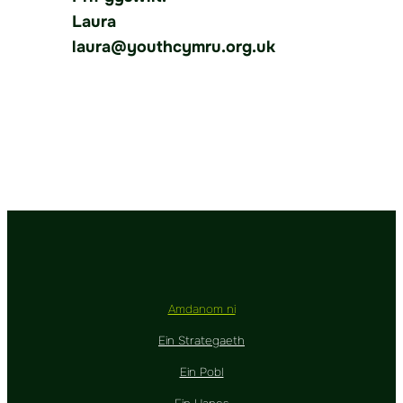
Laura
laura@youthcymru.org.uk
Amdanom ni
Ein Strategaeth
Ein Pobl