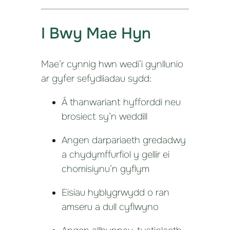
I Bwy Mae Hyn
Mae’r cynnig hwn wedi’i gynllunio
ar gyfer sefydliadau sydd:
Â thanwariant hyfforddi neu
brosiect sy’n weddill
Angen darpariaeth gredadwy
a chydymffurfiol y gellir ei
chomisiynu’n gyflym
Eisiau hyblygrwydd o ran
amseru a dull cyflwyno