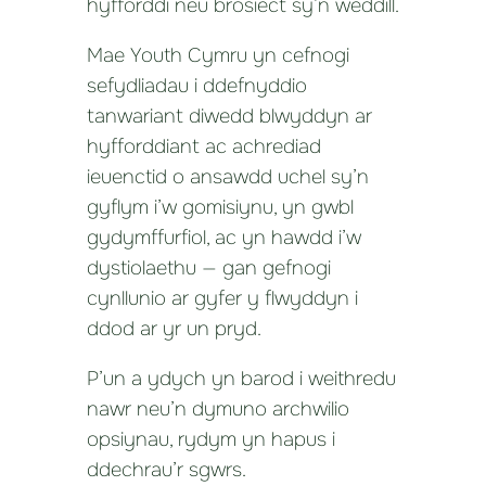
hyfforddi neu brosiect sy’n weddill.
Mae Youth Cymru yn cefnogi
sefydliadau i ddefnyddio
tanwariant diwedd blwyddyn ar
hyfforddiant ac achrediad
ieuenctid o ansawdd uchel sy’n
gyflym i’w gomisiynu, yn gwbl
gydymffurfiol, ac yn hawdd i’w
dystiolaethu — gan gefnogi
cynllunio ar gyfer y flwyddyn i
ddod ar yr un pryd.
P’un a ydych yn barod i weithredu
nawr neu’n dymuno archwilio
opsiynau, rydym yn hapus i
ddechrau’r sgwrs.