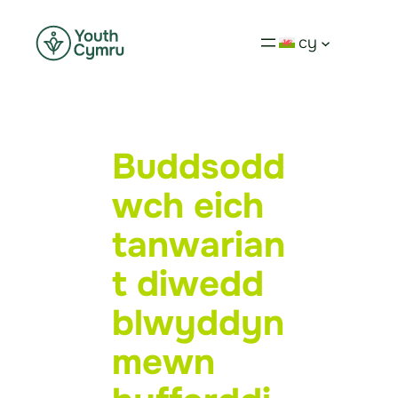
cy
Buddsodd
wch eich
tanwarian
t diwedd
blwyddyn
mewn