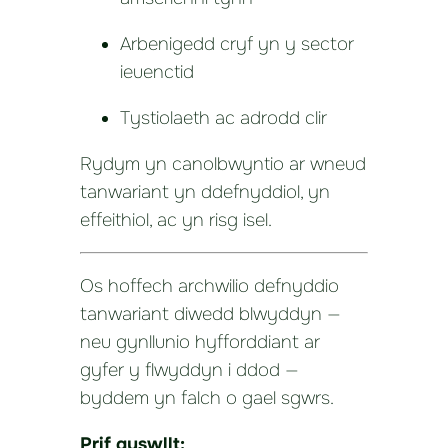
Arbenigedd cryf yn y sector
ieuenctid
Tystiolaeth ac adrodd clir
Rydym yn canolbwyntio ar wneud
tanwariant yn ddefnyddiol, yn
effeithiol, ac yn risg isel.
Os hoffech archwilio defnyddio
tanwariant diwedd blwyddyn —
neu gynllunio hyfforddiant ar
gyfer y flwyddyn i ddod —
byddem yn falch o gael sgwrs.
Prif gyswllt: