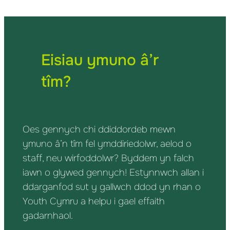
Eisiau ymuno â’r
tîm?
Oes gennych chi ddiddordeb mewn
ymuno â’n tîm fel ymddiriedolwr, aelod o
staff, neu wirfoddolwr? Byddem yn falch
iawn o glywed gennych! Estynnwch allan i
ddarganfod sut y gallwch ddod yn rhan o
Youth Cymru a helpu i gael effaith
gadarnhaol.