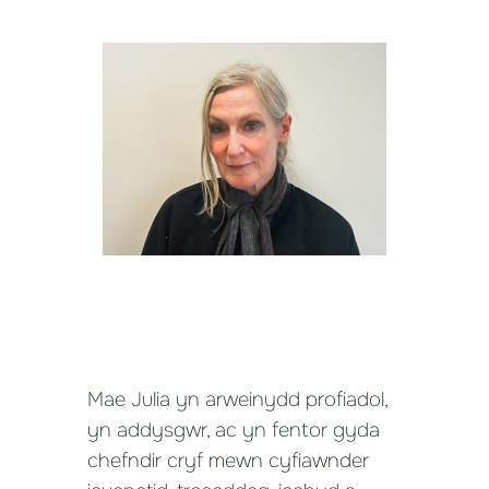
Mae Julia yn arweinydd profiadol,
yn addysgwr, ac yn fentor gyda
chefndir cryf mewn cyfiawnder