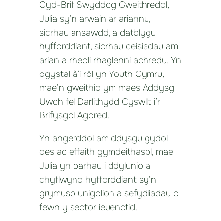
Cyd-Brif Swyddog Gweithredol,
Julia sy’n arwain ar ariannu,
sicrhau ansawdd, a datblygu
hyfforddiant, sicrhau ceisiadau am
arian a rheoli rhaglenni achredu. Yn
ogystal â’i rôl yn Youth Cymru,
mae’n gweithio ym maes Addysg
Uwch fel Darlithydd Cyswllt i’r
Brifysgol Agored.
Yn angerddol am ddysgu gydol
oes ac effaith gymdeithasol, mae
Julia yn parhau i ddylunio a
chyflwyno hyfforddiant sy’n
grymuso unigolion a sefydliadau o
fewn y sector ieuenctid.