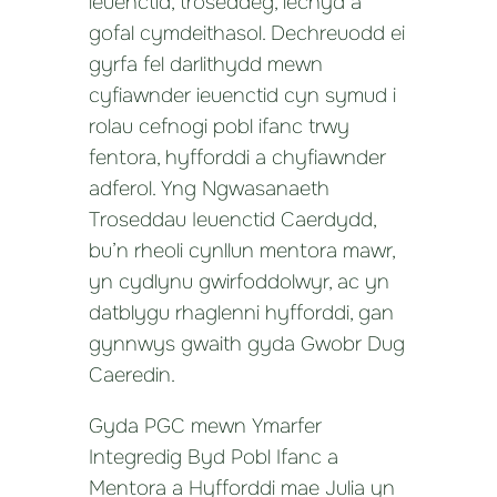
ieuenctid, troseddeg, iechyd a
gofal cymdeithasol. Dechreuodd ei
gyrfa fel darlithydd mewn
cyfiawnder ieuenctid cyn symud i
rolau cefnogi pobl ifanc trwy
fentora, hyfforddi a chyfiawnder
adferol. Yng Ngwasanaeth
Troseddau Ieuenctid Caerdydd,
bu’n rheoli cynllun mentora mawr,
yn cydlynu gwirfoddolwyr, ac yn
datblygu rhaglenni hyfforddi, gan
gynnwys gwaith gyda Gwobr Dug
Caeredin.
Gyda PGC mewn Ymarfer
Integredig Byd Pobl Ifanc a
Mentora a Hyfforddi mae Julia yn