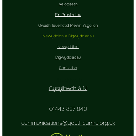
Aelodaeth
Ein Prosiectau
Gwaith Ieuenctid Mewn Ysgolion
Newyddion a Digwyddiadau
Newyddion
Digwyddiadau
Codi arian
Rhoddwch
Cysylltwch â Ni
01443 827 840
communications@youthcymru.org.uk