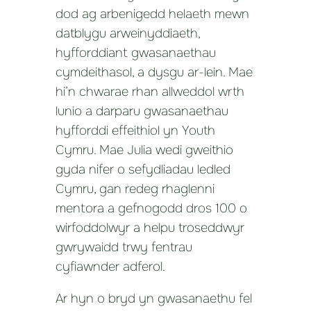
dod ag arbenigedd helaeth mewn
datblygu arweinyddiaeth,
hyfforddiant gwasanaethau
cymdeithasol, a dysgu ar-lein. Mae
hi’n chwarae rhan allweddol wrth
lunio a darparu gwasanaethau
hyfforddi effeithiol yn Youth
Cymru. Mae Julia wedi gweithio
gyda nifer o sefydliadau ledled
Cymru, gan redeg rhaglenni
mentora a gefnogodd dros 100 o
wirfoddolwyr a helpu troseddwyr
gwrywaidd trwy fentrau
cyfiawnder adferol.
Ar hyn o bryd yn gwasanaethu fel