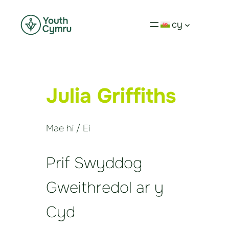
cy
Julia Griffiths
Mae hi / Ei
Prif Swyddog
Gweithredol ar y
Cyd