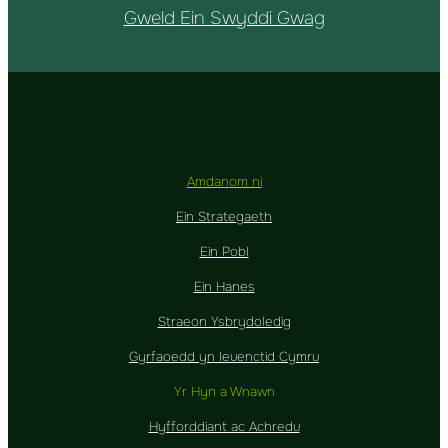
Gweld Ein Swyddi Gwag
Amdanom ni
Ein Strategaeth
Ein Pobl
Ein Hanes
Straeon Ysbrydoledig
Gyrfaoedd yn Ieuenctid Cymru
Yr Hyn a Wnawn
Hyfforddiant ac Achredu