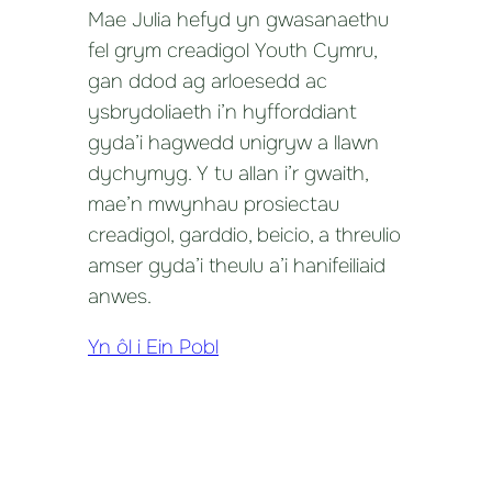
Mae Julia hefyd yn gwasanaethu
fel grym creadigol Youth Cymru,
gan ddod ag arloesedd ac
ysbrydoliaeth i’n hyfforddiant
gyda’i hagwedd unigryw a llawn
dychymyg. Y tu allan i’r gwaith,
mae’n mwynhau prosiectau
creadigol, garddio, beicio, a threulio
amser gyda’i theulu a’i hanifeiliaid
anwes.
Yn ôl i Ein Pobl